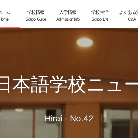
ホーム
学校情報
入学情報
学校生活
よくある
Home
School Guide
Adimission Info
School Life
Q&A
Aboutus
Adimission
Features
Campus Life
Flow
History
Curriculum
Regulation
Activities
Course
日本語学校
ニュー
Staff
Expense
School-Building
Day_schedule
Download
Schedule
Support
Access
Hirai - No.42
Others