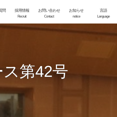
質問
採用情報
お問い合わせ
お知らせ
言語
Recruit
Contact
notice
Language
School_life
Japanese
English
Life_support
Korea
Chinese
ス第42号
Vietnam